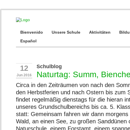
Bienvenido
Unsere Schule
Aktivitäten
Bild
Español
Schulblog
12
Naturtag: Summ, Bienche
Jun 2016
Circa in den Zeiträumen von nach den Somm
den Herbstferien und nach Ostern bis zum 
findet regelmäßig dienstags für die hieran in
unseres Grundschulbereichs bis ca. 5. Klas
statt: Gemeinsam fahren wir dann morgens l
Wald, an einen See, zu großen Sanddünen o
Naturschule, einem Forstamt, einem spann